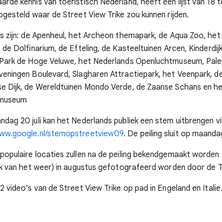
rde kennis van toeristisch Nederland, heeft een lijst van 18 
pgesteld waar de Street View Trike zou kunnen rijden.
s zijn: de Apenheul, het Archeon themapark, de Aqua Zoo, het
 de Dolfinarium, de Efteling, de Kasteeltuinen Arcen, Kinderdijk
 Park de Hoge Veluwe, het Nederlands Openluchtmuseum, Pale
eningen Boulevard, Slagharen Attractiepark, het Veenpark, d
e Dijk, de Wereldtuinen Mondo Verde, de Zaanse Schans en h
emuseum
dag 20 juli kan het Nederlands publiek een stem uitbrengen v
ww.google.nl/stemopstreetview09
. De peiling sluit op maandag
opulaire locaties zullen na de peiling bekendgemaakt worden
jk van het weer) in augustus gefotografeerd worden door de T
2 video's van de Street View Trike op pad in Engeland en Italie