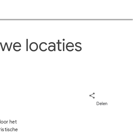
uwe locaties
door het
istische