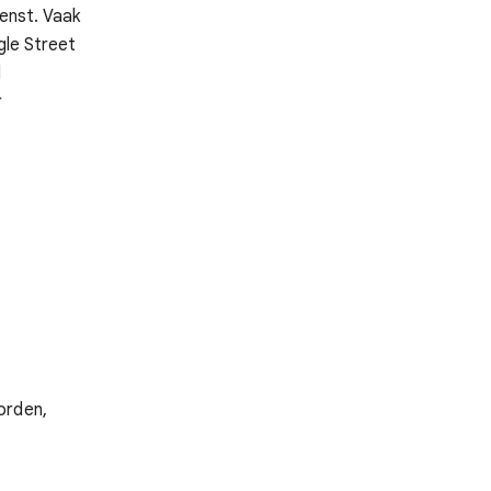
ienst. Vaak
gle Street
d
r
orden,