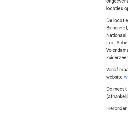
ongeëvenaa
locaties o
De locatie
Binnenhof,
Nationaal
Loo, Schev
Volendams
Zuiderze
Vanaf maan
website
w
De meest p
(afhankeli
Hieronder 