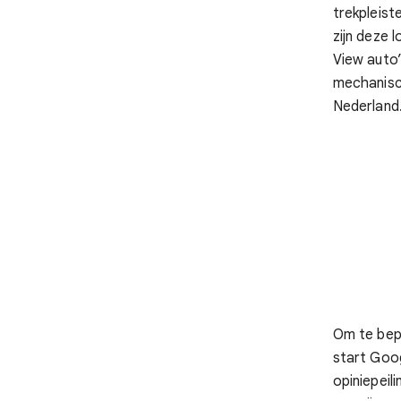
trekpleist
zijn deze 
View auto
mechanisch
Nederland
Om te bep
start Goo
opiniepeil