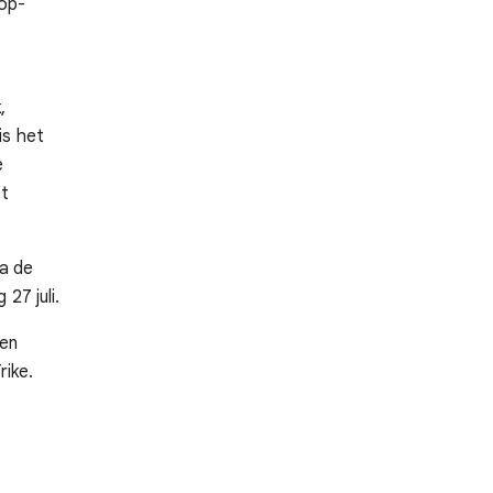
top-
,
is het
e
et
ia de
 27 juli.
 en
rike.
.