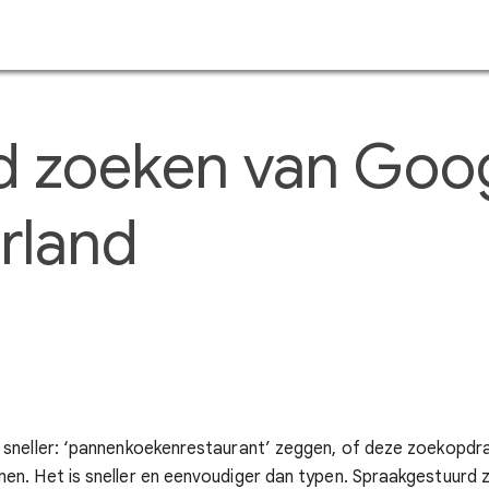
Doorgaan naar hoofdcontent
 zoeken van Googl
erland
s sneller: ‘pannenkoekenrestaurant’ zeggen, of deze zoekopdra
nen. Het is sneller en eenvoudiger dan typen. Spraakgestuurd 