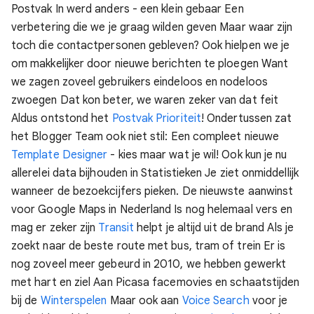
Postvak In werd anders - een klein gebaar
Een
verbetering die we je graag wilden geven
Maar waar zijn
toch die contactpersonen gebleven?
Ook hielpen we je
om makkelijker door nieuwe berichten te ploegen
Want
we zagen zoveel gebruikers eindeloos en nodeloos
zwoegen
Dat kon beter, we waren zeker van dat feit
Aldus ontstond het
Postvak Prioriteit
!
Ondertussen zat
het Blogger Team ook niet stil:
Een compleet nieuwe
Template Designer
- kies maar wat je wil!
Ook kun je nu
allerelei data bijhouden in Statistieken
Je ziet onmiddellijk
wanneer de bezoekcijfers pieken.
De nieuwste aanwinst
voor Google Maps in Nederland
Is nog helemaal vers en
mag er zeker zijn
Transit
helpt je altijd uit de brand
Als je
zoekt naar de beste route met bus, tram of trein
Er is
nog zoveel meer gebeurd in 2010, we hebben gewerkt
met hart en ziel
Aan Picasa facemovies en schaatstijden
bij de
Winterspelen
Maar ook aan
Voice Search
voor je