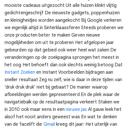
mooiste cadeaus uitgezocht
Uit alle huizen klinkt vlijtig
gedichtengeschrijf
De nieuwste gadgets, poppenhuizen
en kleinigheidjes worden aangekocht
Bij Google verkeren
we eigenlijk altijd in Sinterklaassferen
Steeds proberen we
onze producten beter te maken
Geven nieuwe
mogelijkheden om uit te proberen
Het afgelopen jaar
gebeurden op dat gebied ook weer heel wat zaken
De
veranderingen op de zoekpagina sprongen het meest in
het oog
Het behoeft dan ook slechts weinig betoog
Dat
Instant Zoeken
en Instant Voorbeelden bijdragen aan
sneller resultaat
Zeg nu zelf, wie is daar in deze tijden van
‘druk druk druk’ niet bij gebaat?
De manier waarop
afbeeldingen werden gepresenteerd
En de plek waar de
navigatiebalk op de resultaatpagina verkeert
Staken we
in 2010 ook maar eens in een
nieuwe jas
Al gauw leek het
alsof het nooit anders geweest was
En wat te denken
van de facelift die
Gmail
kreeg dit jaar:
Het uiterlijk van